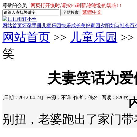
尊敬的会员
网页打开慢时,请按F5刷新,谢谢您的观临!！
繁體中文
网站首页
怀孕手册
儿童乐园
快乐成长
美好家园
夕阳如诗
社会百
网站首页
>>
儿童乐园
>
笑
夫妻笑话为爱
[日期：2012-04-23] 来源：不详 作者：佚名 阅读：
826
次
别扭，老婆跑出了家门带